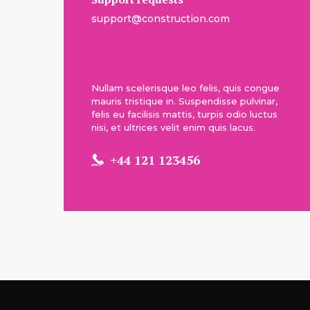
support@construction.com
Nullam scelerisque leo felis, quis congue
mauris tristique in. Suspendisse pulvinar,
felis eu facilisis mattis, turpis odio luctus
nisi, et ultrices velit enim quis lacus.
+44 121 123456