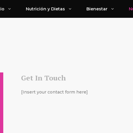
cio
Nutrición y Dietas
Bienestar
N
Get In Touch
[Insert your contact form here]