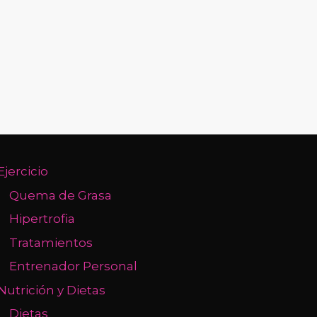
Ejercicio
Quema de Grasa
Hipertrofia
Tratamientos
Entrenador Personal
Nutrición y Dietas
Dietas